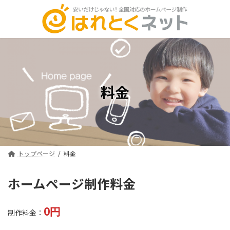
コ
ナ
ン
ビ
テ
ゲ
ン
ー
ツ
シ
へ
ョ
ス
ン
キ
に
料金
ッ
移
プ
動
トップページ
料金
ホームページ制作料金
0円
制作料金：