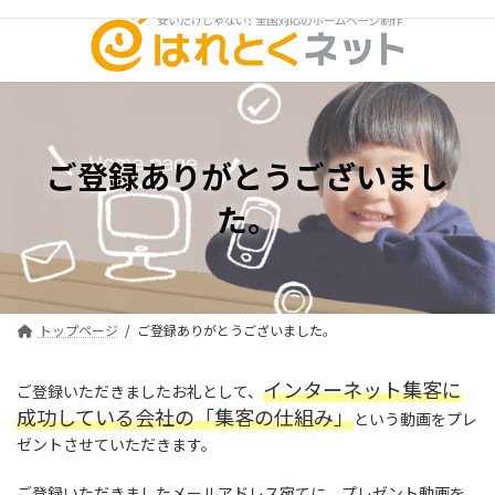
コ
ナ
ン
ビ
テ
ゲ
ン
ー
ツ
シ
へ
ョ
ス
ン
キ
に
ご登録ありがとうございまし
ッ
移
た。
プ
動
トップページ
ご登録ありがとうございました。
インターネット集客に
ご登録いただきましたお礼として、
成功している会社の「集客の仕組み」
という動画をプレ
ゼントさせていただきます。
ご登録いただきましたメールアドレス宛てに、プレゼント動画を